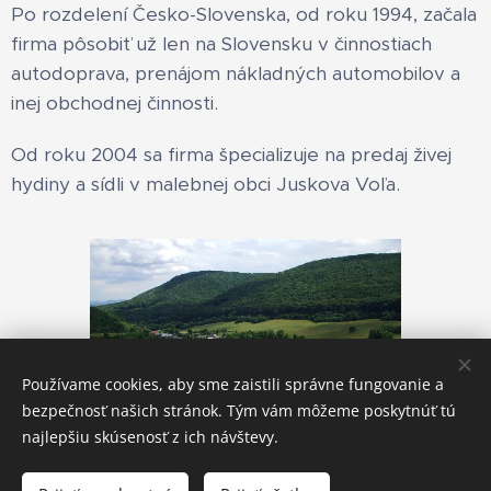
Po rozdelení Česko-Slovenska, od roku 1994, začala
firma pôsobiť už len na Slovensku v činnostiach
autodoprava, prenájom nákladných automobilov a
inej obchodnej činnosti.
Od roku 2004 sa firma špecializuje na predaj živej
hydiny a sídli v malebnej obci Juskova Voľa.
Používame cookies, aby sme zaistili správne fungovanie a
bezpečnosť našich stránok. Tým vám môžeme poskytnúť tú
najlepšiu skúsenosť z ich návštevy.